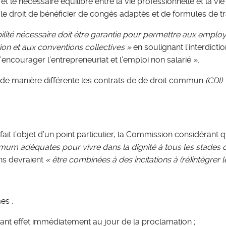
 le nécessaire équilibre entre la vie professionnelle et la vi
le droit de bénéficier de congés adaptés et de formules de trav
ibilité nécessaire doit être garantie pour permettre aux emp
on et aux conventions collectives
»
en soulignant l’interdict
’encourager l’entrepreneuriat et l’emploi non salarié ».
er de manière différente les contrats de de droit commun
(CDI)
ait l’objet d’un point particulier, la Commission considérant
imum adéquates pour vivre dans la dignité à tous les stades de
ons devraient
« être combinées à des incitations à (ré)intégrer 
es :
t effet immédiatement au jour de la proclamation ;