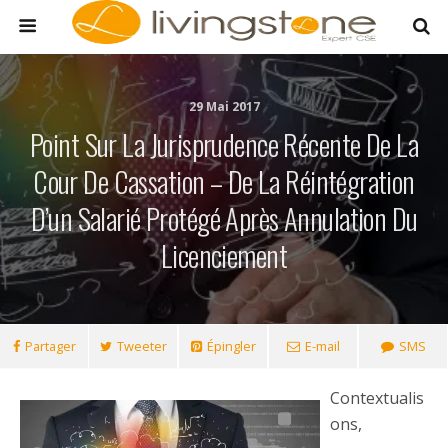
29 Mai 2017
Point Sur La Jurisprudence Récente De La
Cour De Cassation – De La Réintégration
D’un Salarié Protégé Après Annulation Du
Licenciement
Partager
Tweeter
Épingler
E-mail
SMS
Contextualis
ons,