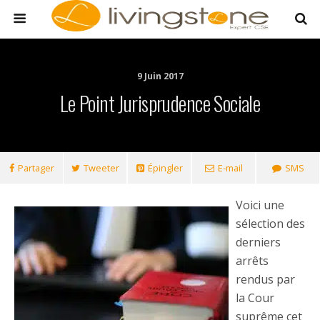
9 Juin 2017
Le Point Jurisprudence Sociale
Partager
Tweeter
Épingler
E-mail
SMS
Voici une
sélection des
derniers
arrêts
rendus par
la Cour
suprême cet