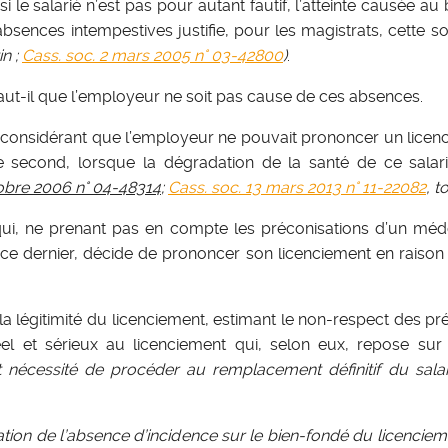
 si le salarié n’est pas pour autant fautif, l’atteinte causée 
absences intempestives justifie, pour les magistrats, cette s
in ;
Cass. soc. 2 mars 2005 n° 03-42800
)
.
aut-il que l’employeur ne soit pas cause de ces absences.
ns considérant que l’employeur ne pouvait prononcer un licen
 le second, lorsque la dégradation de la santé de ce salar
tobre 2006 n° 04-48314
;
Cass. soc. 13 mars 2013 n° 11-22082
, t
ui, ne prenant pas en compte les préconisations d’un méde
ce dernier, décide de prononcer son licenciement en raison 
la légitimité du licenciement, estimant le non-respect des p
el et sérieux au licenciement qui, selon eux, repose sur
t nécessité de procéder au remplacement définitif du sala
rmation de l’absence d’incidence sur le bien-fondé du licenci