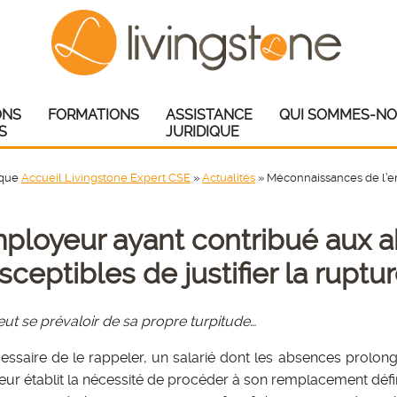
ONS
FORMATIONS
ASSISTANCE
QUI SOMMES-NO
S
JURIDIQUE
ique
Accueil Livingstone Expert CSE
»
Actualités
»
Méconnaissances de l’e
ployeur ayant contribué aux 
sceptibles de justifier la ruptu
eut se prévaloir de sa propre turpitude…
écessaire de le rappeler, un salarié dont les absences prolon
ur établit la nécessité de procéder à son remplacement défini