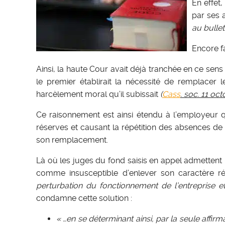
En effet,
par ses 
au bullet
Encore f
Ainsi, la haute Cour avait déjà tranchée en ce se
le premier établirait la nécessité de remplacer
harcèlement moral qu’il subissait
(
Cass
. soc. 11 oc
Ce raisonnement est ainsi étendu à l’employeur q
réserves et causant la répétition des absences de 
son remplacement.
Là où les juges du fond saisis en appel admettent 
comme insusceptible d’enlever son caractère ré
perturbation du fonctionnement de l’entreprise e
condamne cette solution :
« …en se déterminant ainsi, par la seule affi