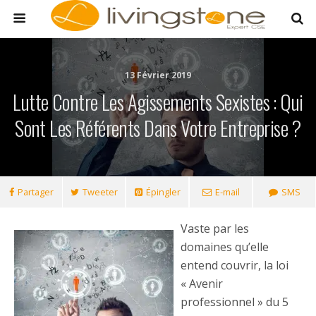
13 Février 2019
Lutte Contre Les Agissements Sexistes : Qui
Sont Les Référents Dans Votre Entreprise ?
Partager
Tweeter
Épingler
E-mail
SMS
Vaste par les
domaines qu’elle
entend couvrir, la loi
« Avenir
professionnel » du 5