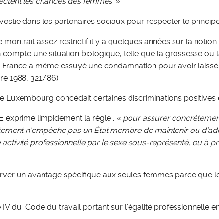
ffectent les chances des femme
s. »
nvestie dans les partenaires sociaux pour respecter le principe
e montrait assez restrictif il y a quelques années sur la noti
compte une situation biologique, telle que la grossesse ou la 
 France a même essuyé une condamnation pour avoir laissé 
re 1988, 321/86).
 de Luxembourg concédait certaines discriminations positives
UE exprime limpidement la règle :
« pour assurer concrètemen
de traitement n’empêche pas un État membre de maintenir ou d
une activité professionnelle par le sexe sous-représenté, ou 
server un avantage spécifique aux seules femmes parce que le 
re IV du Code du travail portant sur l’égalité professionnelle