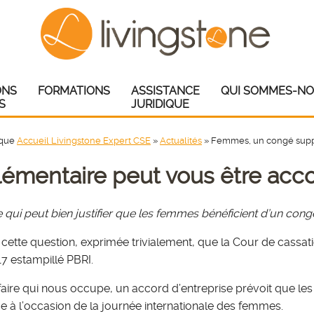
ONS
FORMATIONS
ASSISTANCE
QUI SOMMES-NO
S
JURIDIQUE
ique
Accueil Livingstone Expert CSE
»
Actualités
»
Femmes, un congé supp
mentaire peut vous être acc
e qui peut bien justifier que les femmes bénéficient d’un con
r cette question, exprimée trivialement, que la Cour de cassa
017 estampillé PBRI.
ffaire qui nous occupe, un accord d’entreprise prévoit que l
e à l’occasion de la journée internationale des femmes.