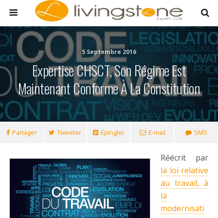
5 Septembre 2016
Expertise CHSCT, Son Régime Est
Maintenant Conforme À La Constitution
Partager
Tweeter
Épingler
E-mail
SMS
Réécrit par
la loi relative
au travail, à
la
modernisati