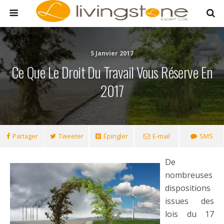
5 Janvier 2017
Ce Que Le Droit Du Travail Vous Réserve En
2017
Partager
Tweeter
Épingler
E-mail
SMS
De
nombreuses
dispositions
issues des
lois du 17