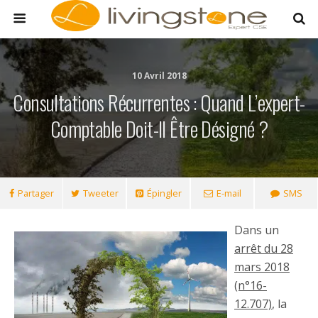
10 Avril 2018
Consultations Récurrentes : Quand L’expert-
Comptable Doit-Il Être Désigné ?
Partager
Tweeter
Épingler
E-mail
SMS
Dans un
arrêt du 28
mars 2018
(n°16-
12.707)
, la